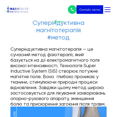
Онлайн запис
Суперіндуктивна
магнітотерапія
Нічого не
#метод
знайдено
Послуги
Суперіндуктивна магнітотерапія — це
сучасний метод фізіотерапії, який
Всі послуги
базується на дії електромагнітного поля
високої інтенсивності. Технологія Super
Ціни
Inductive System (SIS) створює потужне
магнітне поле. Воно глибоко проникає у
Ендопротезування
тканини, стимулюючи природні процеси
відновлення. Завдяки цьому метод широко
застосовується для лікування захворювань
Лікування артрозу
опорно-рухового апарату, зменшення
болю та прискорення загоєння після травм.
Артроскопія