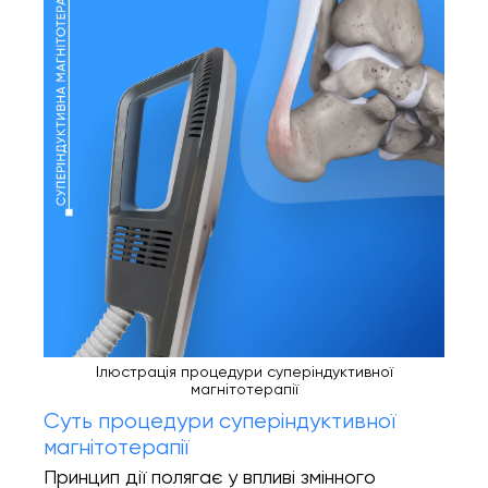
Онлайн Запис
Повний спектр ортопедичних послуг від
діагностики до реабілітації. Надаємо
допомогу при пошкодженнях і
захворюваннях суглобів, а також при
спортивних травмах.
INSTAGRAM
FACEBOOK
Ілюстрація процедури суперіндуктивної
магнітотерапії
Суть процедури суперіндуктивної
магнітотерапії
Принцип дії полягає у впливі змінного