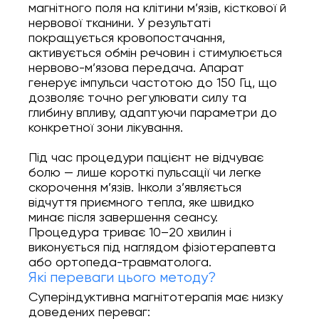
магнітного поля на клітини м’язів, кісткової й
нервової тканини. У результаті
покращується кровопостачання,
активується обмін речовин і стимулюється
нервово-м’язова передача. Апарат
генерує імпульси частотою до 150 Гц, що
дозволяє точно регулювати силу та
глибину впливу, адаптуючи параметри до
конкретної зони лікування.
Під час процедури пацієнт не відчуває
болю — лише короткі пульсації чи легке
скорочення м’язів. Інколи з’являється
відчуття приємного тепла, яке швидко
минає після завершення сеансу.
Процедура триває 10–20 хвилин і
виконується під наглядом фізіотерапевта
або ортопеда-травматолога.
Які переваги цього методу?
Суперіндуктивна магнітотерапія має низку
доведених переваг: