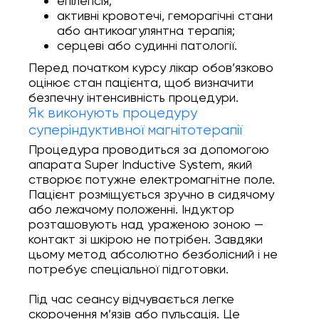
епілепсія;
активні кровотечі, геморагічні стани
або антикоагулянтна терапія;
серцеві або судинні патології.
Перед початком курсу лікар обов’язково
оцінює стан пацієнта, щоб визначити
безпечну інтенсивність процедури.
Як виконують процедуру
суперіндуктивної магнітотерапії
Процедура проводиться за допомогою
апарата Super Inductive System, який
створює потужне електромагнітне поле.
Пацієнт розміщується зручно в сидячому
або лежачому положенні. Індуктор
розташовують над ураженою зоною —
контакт зі шкірою не потрібен. Завдяки
цьому метод абсолютно безболісний і не
потребує спеціальної підготовки.
Під час сеансу відчувається легке
скорочення м’язів або пульсація. Це