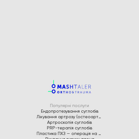
Популярні послуги
Ендопротезування суглобів
Лікування артрозу (остеоартрозу)
Артроскопія суглобів
PRP-терапія суглобів
Пластика ПХЗ — операція на передню хрестоподібну зв’язку