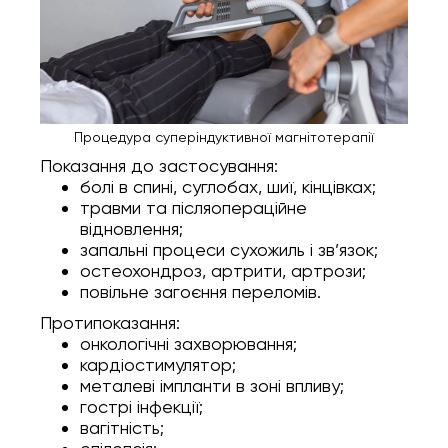
Процедура суперіндуктивної магнітотерапії
Показання до застосування:
болі в спині, суглобах, шиї, кінцівках;
травми та післяопераційне
відновлення;
запальні процеси сухожиль і зв’язок;
остеохондроз, артрити, артрози;
повільне загоєння переломів.
Протипоказання:
онкологічні захворювання;
кардіостимулятор;
металеві імпланти в зоні впливу;
гострі інфекції;
вагітність;