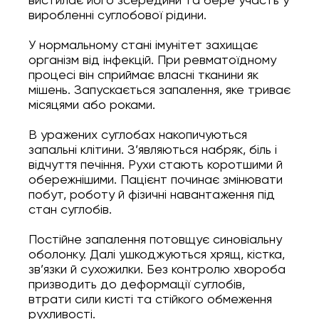
виробленні суглобової рідини.
У нормальному стані імунітет захищає
організм від інфекцій. При ревматоїдному
процесі він сприймає власні тканини як
мішень. Запускається запалення, яке триває
місяцями або роками.
В уражених суглобах накопичуються
запальні клітини. З’являються набряк, біль і
відчуття печіння. Рухи стають коротшими й
обережнішими. Пацієнт починає змінювати
побут, роботу й фізичні навантаження під
стан суглобів.
Постійне запалення потовщує синовіальну
оболонку. Далі ушкоджуються хрящ, кістка,
зв’язки й сухожилки. Без контролю хвороба
призводить до деформації суглобів,
втрати сили кисті та стійкого обмеження
рухливості.