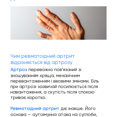
Чим ревматоїдний артрит
відрізняється від артрозу
переважно пов’язаний зі
Артроз
зношуванням хряща, механічним
перевантаженням і віковими змінами. Біль
при артрозі зазвичай посилюється після
навантаження, а скутість після спокою
триває коротко.
діє інакше. Його
Ревматоїдний артрит
основа — аутоімунна атака на суглоби,