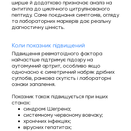
ширше й додатково призначає аналіз на
антитіла до циклічного цитрулінованого
пептиду. Саме поєднання симптомів, огляду
та лабораторних маркерів дає реальну
діагностичну цінність.
Коли показник підвищений
Підвищення ревматоїдного фактора
найчастіше підтримує підозру на
аутоімунний артрит, особливо якщо
одночасно є симетричний набряк дрібних
суглобів, ранкова скутість і лабораторні
ознаки запалення.
Показник також підвищується при інших
станах:
синдромі Шегрена;
системному червоному вовчаку;
хронічних інфекціях;
вірусних гепатитах;