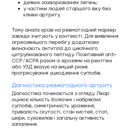
деяких захворюваннях легень;
у частини людей старшого віку без
клініки артриту.
Тому аналіз крові на ревматоїдний маркер
завжди зчитують у контексті. Для виявлення
агресивнішого перебігу додатково
визначають антитіла до циклічного
цитрулінованого пептиду. Позитивний anti-
CCP/ACPA разом із ерозіями на рентгені
або УЗД вказує на вищий ризик
прогресування ушкодження суглобів.
Діагностика ревматоїдного артриту
Діагностика починається з огляду. Лікар
оцінює кількість болючих і набряклих
суглобів, симетричність ураження,
тривалість скутості, стан кистей, стоп,
шкіри, сухожилків і загальну активність
запалення.