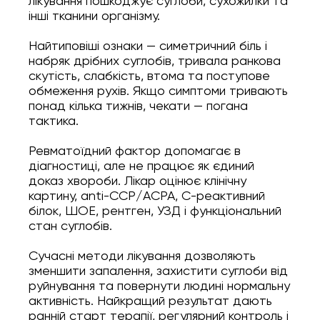
лікування пошкоджує суглоби, сухожилки та
інші тканини організму.
Найтиповіші ознаки — симетричний біль і
набряк дрібних суглобів, тривала ранкова
скутість, слабкість, втома та поступове
обмеження рухів. Якщо симптоми тривають
понад кілька тижнів, чекати — погана
тактика.
Ревматоїдний фактор допомагає в
діагностиці, але не працює як єдиний
доказ хвороби. Лікар оцінює клінічну
картину, anti-CCP/ACPA, С-реактивний
білок, ШОЕ, рентген, УЗД і функціональний
стан суглобів.
Сучасні методи лікування дозволяють
зменшити запалення, захистити суглоби від
руйнування та повернути людині нормальну
активність. Найкращий результат дають
ранній старт терапії, регулярний контроль і