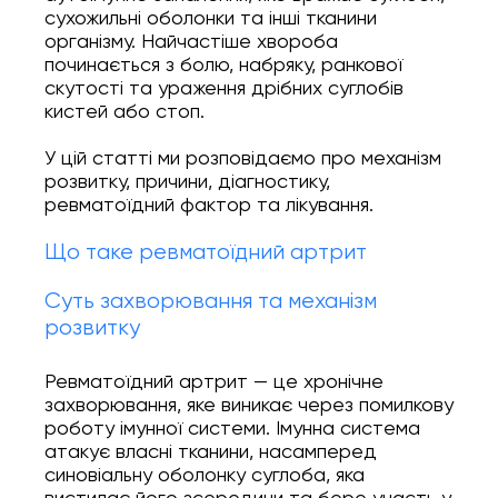
сухожильні оболонки та інші тканини
Онлайн Запис
організму. Найчастіше хвороба
починається з болю, набряку, ранкової
скутості та ураження дрібних суглобів
Повний спектр ортопедичних послуг від
кистей або стоп.
діагностики до реабілітації. Надаємо
допомогу при пошкодженнях і
У цій статті ми розповідаємо про механізм
захворюваннях суглобів, а також при
спортивних травмах.
розвитку, причини, діагностику,
ревматоїдний фактор та лікування.
INSTAGRAM
Що таке ревматоїдний артрит
FACEBOOK
Суть захворювання та механізм
розвитку
Ревматоїдний артрит — це хронічне
захворювання, яке виникає через помилкову
роботу імунної системи. Імунна система
атакує власні тканини, насамперед
синовіальну оболонку суглоба, яка
вистилає його зсередини та бере участь у