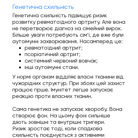
Генетична схильність
Генетична схильність підвищує ризик
розвитку ревматоїдного артриту. Але вона
не перетворює діагноз на сімейний вирок.
Більше уваги потребують сім’ї, де вже були
аутоімунні захворювання. Насамперед це:
ревматоїдний артрит;
псоріатичний артрит;
системний червоний вовчак;
інші аутоімунні стани.
У нормі організм відділяє власні тканини від
чужорідних структур. При збоях цей захист
працює гірше. Імунітет легше запускає
реакцію проти власних тканин.
Сама генетика не запускає хворобу. Вона
створює фон. На цьому фоні сильніше
діють зовнішні та внутрішні тригери.
Ризик зростає тоді, коли спадкова
схильність поєднується з активними