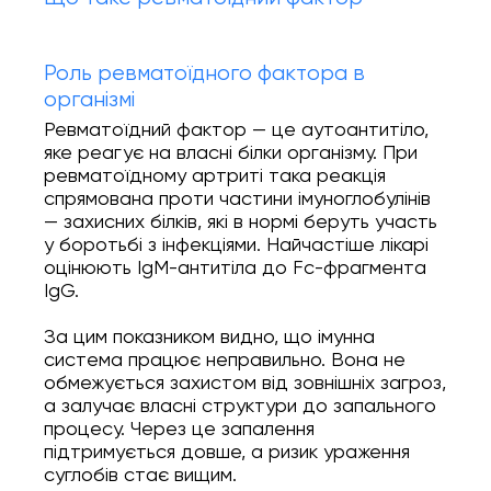
Роль ревматоїдного фактора в
організмі
Ревматоїдний фактор — це аутоантитіло,
яке реагує на власні білки організму. При
ревматоїдному артриті така реакція
спрямована проти частини імуноглобулінів
— захисних білків, які в нормі беруть участь
у боротьбі з інфекціями. Найчастіше лікарі
оцінюють IgM-антитіла до Fc-фрагмента
IgG.
За цим показником видно, що імунна
система працює неправильно. Вона не
обмежується захистом від зовнішніх загроз,
а залучає власні структури до запального
процесу. Через це запалення
підтримується довше, а ризик ураження
суглобів стає вищим.