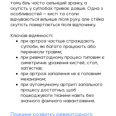
тому біль часто сильніший зранку, а
скутість у суглобах триває довше. Одна з
особливостей — кисті та стопи
відчуваються вільніше після руху, але стійка
скутість повертається після відпочинку.
Ключові відмінності:
при артрозі частіше страждають
суглоби, які багато працюють або
перенесли травми;
при ревматоїдному процесі типовим є
симетричне ураження кистей, стоп,
зап’ястків;
при артрозі запалення не є головним
механізмом;
при аутоімунному артриті запального
процесу достатньо, щоб
пошкоджувати тканини навіть без
значного фізичного навантаження.
Причини розвитку ревматоїдного