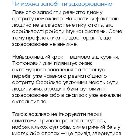
Чи можна запобігти захворюванню
Повністю запобігти ревматоїдному
артриту неможливо. На частину факторів
людина не впливає: генетику, стать, вік,
особливості роботи імунної системи. Саме
тому профілактика не дає гарантії, що
захворювання не виникне.
Найважливіший крок — відмова від куріння.
Тютюновий дим підвищує ризик
аутоімунного запалення та погіршує
перебіг уже наявного ревматоїдного
артриту. Особливо уважними мають бути
люди, у яких в родині були аутоімунні
захворювання або в аналізах уже виявляли
аутоантитіла.
Також важливо не ігнорувати перші
симптоми. Тривала ранкова скутість,
набряк кількох суглобів, симетричний біль у
кистях або стопах — це привід звернутися