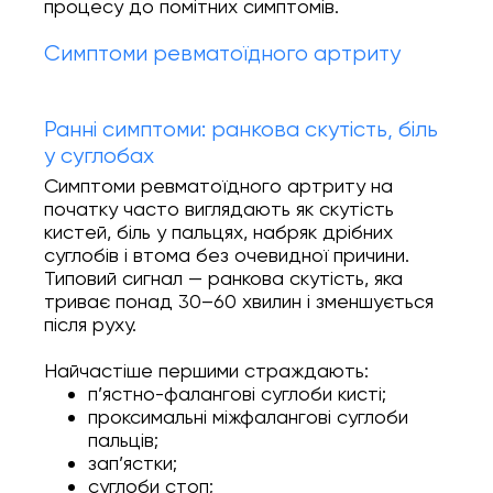
процесу до помітних симптомів.
Симптоми ревматоїдного артриту
Ранні симптоми: ранкова скутість, біль
у суглобах
Симптоми ревматоїдного артриту на
початку часто виглядають як скутість
кистей, біль у пальцях, набряк дрібних
суглобів і втома без очевидної причини.
Типовий сигнал — ранкова скутість, яка
триває понад 30–60 хвилин і зменшується
після руху.
Найчастіше першими страждають:
п’ястно-фалангові суглоби кисті;
проксимальні міжфалангові суглоби
пальців;
зап’ястки;
суглоби стоп;