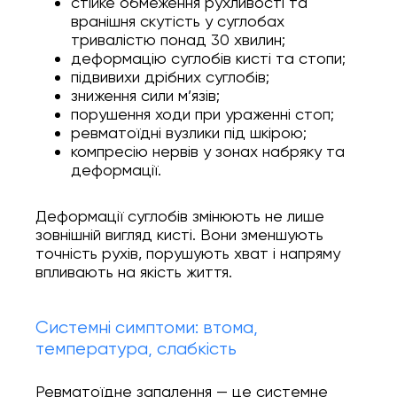
стійке обмеження рухливості та
вранішня скутість у суглобах
тривалістю понад 30 хвилин;
деформацію суглобів кисті та стопи;
підвивихи дрібних суглобів;
зниження сили м’язів;
порушення ходи при ураженні стоп;
ревматоїдні вузлики під шкірою;
компресію нервів у зонах набряку та
деформації.
Деформації суглобів змінюють не лише
зовнішній вигляд кисті. Вони зменшують
точність рухів, порушують хват і напряму
впливають на якість життя.
Системні симптоми: втома,
температура, слабкість
Ревматоїдне запалення — це системне