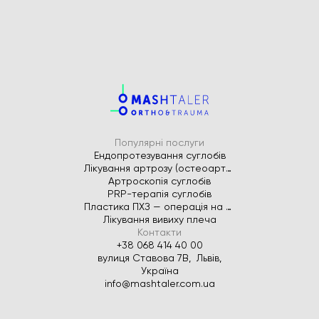
Популярні послуги
Ендопротезування суглобів
Лікування артрозу (остеоартрозу)
Артроскопія суглобів
PRP-терапія суглобів
Пластика ПХЗ — операція на передню хрестоподібну зв’язку
Лікування вивиху плеча
Контакти
+38 068 414 40 00
вулиця Ставова 7В, Львів,
Україна
info@mashtaler.com.ua