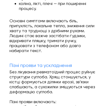
коліна, лікті, плечі — при поширенні
процесу.
Основні симптоми включають біль,
припухлість, локальне тепло, зниження сили
хвату та труднощі з дрібними рухами.
Людині стає важче застібати ґудзики,
відкривати пляшку, тримати ручку,
працювати з телефоном або довго
набирати текст.
Пізні прояви та ускладнення
Без лікування ревматоїдний процес руйнує
структури суглоба. Хрящ стоншується, у
кістці формуються ділянки ерозії, зв’язки
слабшають, а сухожилки зміщуються через
деформацію суглоба.
Пізні прояви включають: