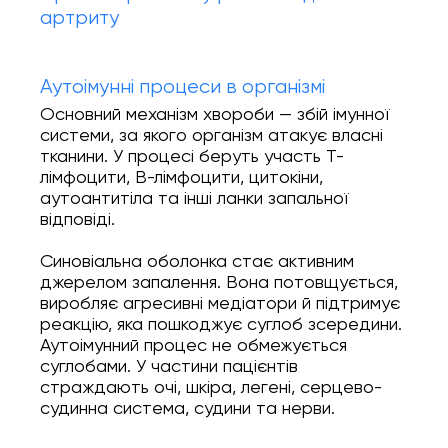
артриту
Аутоімунні процеси в організмі
Основний механізм хвороби — збій імунної
системи, за якого організм атакує власні
тканини. У процесі беруть участь Т-
лімфоцити, В-лімфоцити, цитокіни,
аутоантитіла та інші ланки запальної
відповіді.
Синовіальна оболонка стає активним
джерелом запалення. Вона потовщується,
виробляє агресивні медіатори й підтримує
реакцію, яка пошкоджує суглоб зсередини.
Аутоімунний процес не обмежується
суглобами. У частини пацієнтів
страждають очі, шкіра, легені, серцево-
судинна система, судини та нерви.