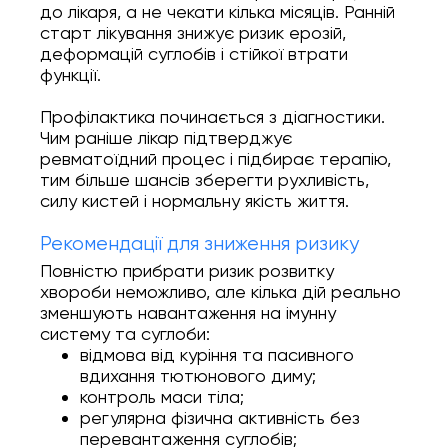
до лікаря, а не чекати кілька місяців. Ранній
старт лікування знижує ризик ерозій,
деформацій суглобів і стійкої втрати
функції.
Профілактика починається з діагностики.
Чим раніше лікар підтверджує
ревматоїдний процес і підбирає терапію,
тим більше шансів зберегти рухливість,
силу кистей і нормальну якість життя.
Рекомендації для зниження ризику
Повністю прибрати ризик розвитку
хвороби неможливо, але кілька дій реально
зменшують навантаження на імунну
систему та суглоби:
відмова від куріння та пасивного
вдихання тютюнового диму;
контроль маси тіла;
регулярна фізична активність без
перевантаження суглобів;