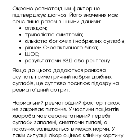
Окремо ревматоїдний фактор не
підтверджує діагноз. Його значення має
сенс лише разом з іншими даними:
оглядом;
тривалістю симптомів;
кількістю болючих і набряклих суглобів;
рівнем С-реактивного білка;
ШОЕ;
результатами УЗД або рентгену.
Якщо до цього додаються ранкова
скутість і симетричний набряк дрібних
суглобів, це суттєво посилює підозру на
ревматоїдний артрит.
Нормальний ревматоїдний фактор також
не закриває питання. У частини пацієнтів
хвороба має серонегативний перебіг:
суглоби запалені, симптоми типові, а
показник залишається в межах норми. У
такій ситуації лікар оцінює клінічну картину