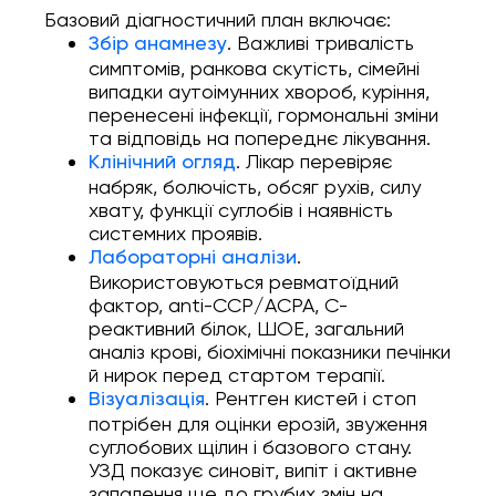
Базовий діагностичний план включає:
. Важливі тривалість
Збір анамнезу
симптомів, ранкова скутість, сімейні
випадки аутоімунних хвороб, куріння,
перенесені інфекції, гормональні зміни
та відповідь на попереднє лікування.
. Лікар перевіряє
Клінічний огляд
набряк, болючість, обсяг рухів, силу
хвату, функції суглобів і наявність
системних проявів.
.
Лабораторні аналізи
Використовуються ревматоїдний
фактор, anti-CCP/ACPA, С-
реактивний білок, ШОЕ, загальний
аналіз крові, біохімічні показники печінки
й нирок перед стартом терапії.
. Рентген кистей і стоп
Візуалізація
потрібен для оцінки ерозій, звуження
суглобових щілин і базового стану.
УЗД показує синовіт, випіт і активне
запалення ще до грубих змін на