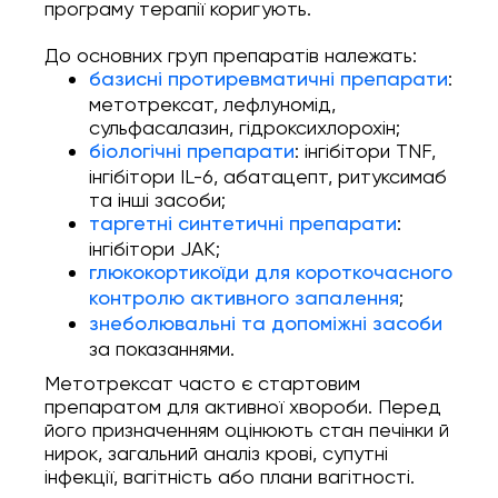
програму терапії коригують.
До основних груп препаратів належать:
:
базисні протиревматичні препарати
метотрексат, лефлуномід,
сульфасалазин, гідроксихлорохін;
: інгібітори TNF,
біологічні препарати
інгібітори IL-6, абатацепт, ритуксимаб
та інші засоби;
:
таргетні синтетичні препарати
інгібітори JAK;
глюкокортикоїди для короткочасного
;
контролю активного запалення
знеболювальні та допоміжні засоби
за показаннями.
Метотрексат часто є стартовим
препаратом для активної хвороби. Перед
його призначенням оцінюють стан печінки й
нирок, загальний аналіз крові, супутні
інфекції, вагітність або плани вагітності.