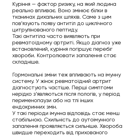
Куріння — фактор ризику, на який людина
реально впливає. Воно змінює білки в
тканинах дихальних шляхів. Саме з цим
пов’язують появу антитіл до циклічного
цитрулінованого пептиду.
Такі антитіла часто виявляють при
ревматоїдному артриті. Якщо діагноз уже
встановлений, куріння погіршує перебіг
хвороби. Контролювати запалення стає
складніше.
Гормональні зміни теж впливають на імунну
систему. У жінок ревматоїдний артрит
діагностують частіше. Перші симптоми
нерідко з’являються після пологів, у період
перименопаузи або на тлі інших
ендокринних змін.
У такі періоди імунна відповідь стає менш
стабільною. Схильність до аутоімунного
запалення проявляється сильніше. Хвороба
швидше переходить від прихованого