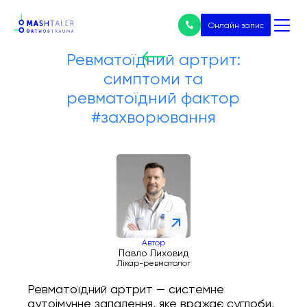
Онлайн запис
Ревматоїдний артрит:
симптоми та
Нічого не
ревматоїдний фактор
знайдено
Послуги
#захворювання
Всі послуги
Ціни
Ендопротезування
Лікування артрозу
Автор
Павло Лиховид
Лікар-ревматолог
Артроскопія
Ревматоїдний артрит — системне
аутоімунне запалення, яке вражає суглоби,