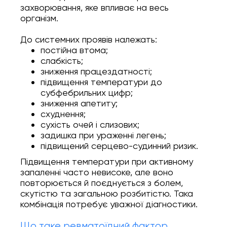
захворювання, яке впливає на весь
організм.
До системних проявів належать:
постійна втома;
слабкість;
зниження працездатності;
підвищення температури до
субфебрильних цифр;
зниження апетиту;
схуднення;
сухість очей і слизових;
задишка при ураженні легень;
підвищений серцево-судинний ризик.
Підвищення температури при активному
запаленні часто невисоке, але воно
повторюється й поєднується з болем,
скутістю та загальною розбитістю. Така
комбінація потребує уважної діагностики.
Що таке ревматоїдний фактор