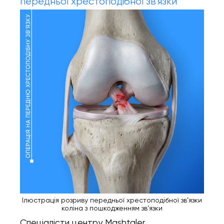
передньої хрестоподібної зв'язки
Онлайн Запис
Повний спектр ортопедичних послуг від
діагностики до реабілітації. Надаємо
допомогу при пошкодженнях і
захворюваннях суглобів, а також при
спортивних травмах.
INSTAGRAM
FACEBOOK
Ілюстрація розриву передньої хрестоподібної зв’язки
коліна з пошкодженням зв’язки
Спеціалісти центру Mashtaler