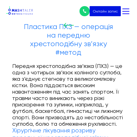
Онлайн запис
Пластика ПХЗ — операція
на передню
Нічого не
хрестоподібну зв’язку
знайдено
Послуги
#метод
Всі послуги
Передня хрестоподібна зв’язка (ПХЗ) — це
одна з чотирьох зв’язок колінного суглоба,
яка з’єднує стегнову та великогомілкову
Ціни
кістки. Вона піддається високим
навантаженням під час занять спортом. Її
Ендопротезування
травми часто виникають через різкі
прискорення та зупинки, наприклад, у
Лікування артрозу
футболі, баскетболі, гімнастиці чи лижному
спорті. Вони призводять до нестабільності
суглоба, болю та обмеження рухливості.
Артроскопія
Хірургічне лікування розриву