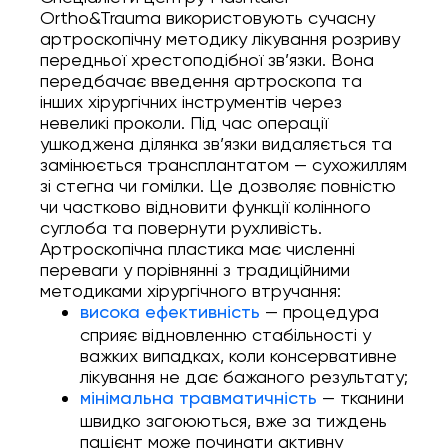
Ortho&Trauma використовують сучасну
артроскопічну методику лікування розриву
передньої хрестоподібної зв’язки. Вона
передбачає введення артроскопа та
інших хірургічних інструментів через
невеликі проколи. Під час операції
ушкоджена ділянка зв’язки видаляється та
замінюється трансплантатом — сухожиллям
зі стегна чи гомілки. Це дозволяє повністю
чи частково відновити функції колінного
суглоба та повернути рухливість.
Артроскопічна пластика має численні
переваги у порівнянні з традиційними
методиками хірургічного втручання:
— процедура
висока ефективність
сприяє відновленню стабільності у
важких випадках, коли консервативне
лікування не дає бажаного результату;
— тканини
мінімальна травматичність
швидко загоюються, вже за тиждень
пацієнт може починати активну