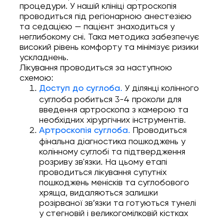
процедури. У нашій клініці артроскопія
проводиться під регіонарною анестезією
та седацією — пацієнт знаходиться у
неглибокому сні. Така методика забезпечує
високий рівень комфорту та мінімізує ризики
ускладнень.
Лікування проводиться за наступною
схемою:
У ділянці колінного
Доступ до суглоба.
суглоба робиться 3-4 проколи для
введення артроскопа з камерою та
необхідних хірургічних інструментів.
Проводиться
Артроскопія суглоба.
фінальна діагностика пошкоджень у
колінному суглобі та підтвердження
розриву зв'язки. На цьому етапі
проводиться лікування супутніх
пошкоджень менісків та суглобового
хряща, видаляються залишки
розірваної зв’язки та готуються тунелі
у стегновій і великогомілковій кістках