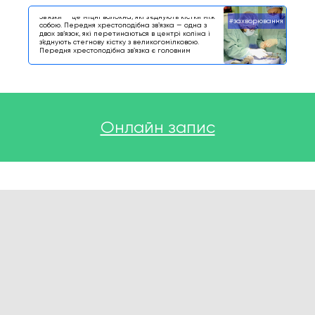
симптоми
Зв’язки — це міцні волокна, які зʼєднують кістки між
#захворювання
собою. Передня хрестоподібна звʼязка — одна з
двох зв’язок, які перетинаються в центрі коліна і
з’єднують стегнову кістку з великогомілковою.
Передня хрестоподібна звʼязка є головним
стабілізатором колінного суглоба. Травмування, що
призводять її розрив провокують подальшу
нестабільність коліна.
Онлайн запис