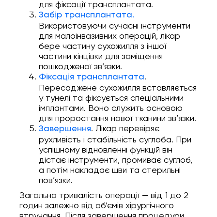
для фіксації трансплантата.
Забір трансплантата.
Використовуючи сучасні інструменти
для малоінвазивних операцій, лікар
бере частину сухожилля з іншої
частини кінцівки для заміщення
пошкодженої зв’язки.
.
Фіксація трансплантата
Пересаджене сухожилля вставляється
у тунелі та фіксується спеціальними
імплантами. Воно служить основою
для проростання нової тканини зв’язки.
. Лікар перевіряє
Завершення
рухливість і стабільність суглоба. При
успішному відновленні функцій він
дістає інструменти, промиває суглоб,
а потім накладає шви та стерильні
пов’язки.
Загальна тривалість операції — від 1 до 2
годин залежно від об’ємів хірургічного
втручання. Після завершення процедури