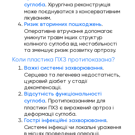
. Хірургічна реконструкція
суглоба
може поєднуватися з консервативним
лікуванням.
.
Ризик вторинних пошкоджень
Оперативне втручання допомагає
уникнути травм інших структур
колінного суглоба від нестабільності
та зменшує ризик розвитку артрозу.
Коли пластика ПХЗ протипоказана?
.
Важкі системні захворювання
Серцева та легенева недостатність,
цукровий діабет у стадії
декомпенсації.
Відсутність функціональності
. Протипоказаннями для
суглоба
пластики ПХЗ є виражений артроз і
деформації суглоба.
.
Гострі інфекційні захворювання
Системні інфекції чи локальні ураження
в місцях проведення операції.