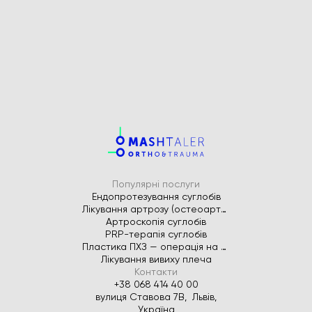
Популярні послуги
Ендопротезування суглобів
Лікування артрозу (остеоартрозу)
Артроскопія суглобів
PRP-терапія суглобів
Пластика ПХЗ — операція на передню хрестоподібну зв’язку
Лікування вивиху плеча
Контакти
+38 068 414 40 00
вулиця Ставова 7В, Львів,
Україна