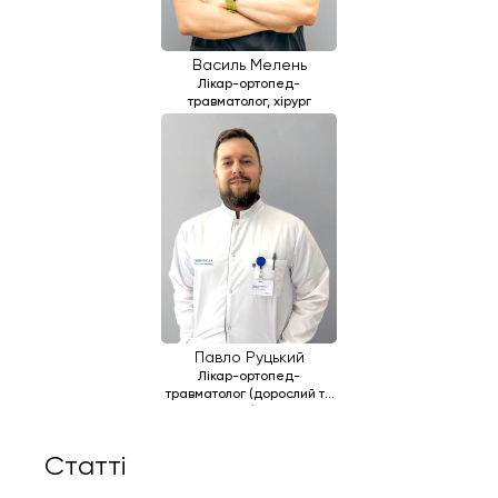
Василь Мелень
Лікар-ортопед-
травматолог, хірург
Павло Руцький
Лікар-ортопед-
травматолог (дорослий та
дитячий), хірург
Статті
Розрив ПХЗ: причини, механізми,