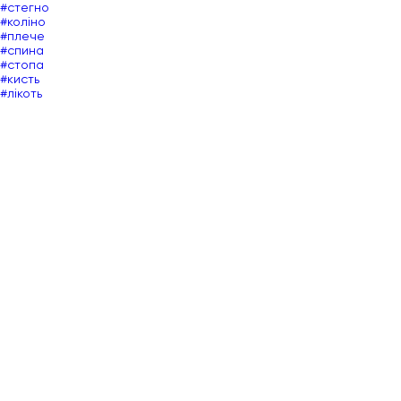
#стегно
#коліно
#плече
#спина
#стопа
#кисть
#лікоть